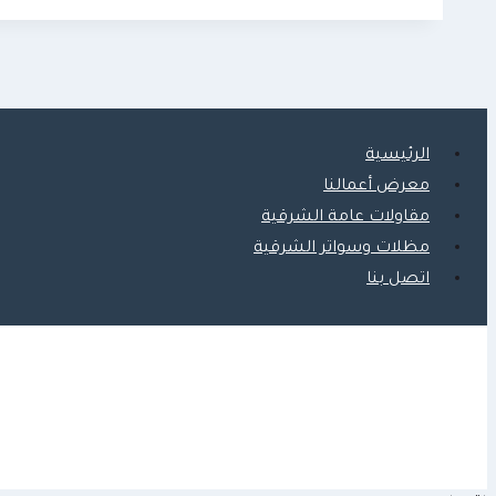
ت
:
0509635009
شيبورد
مجالس
الرئيسية
الخبر
معرض أعمالنا
مقاولات عامة الشرقية
مظلات وسواتر الشرقية
اتصل بنا