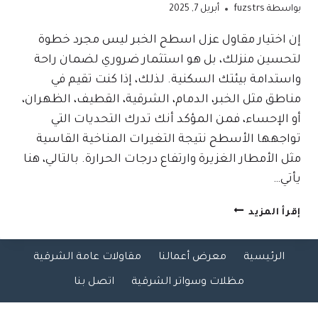
بواسطة
fuzstrs
أبريل 7, 2025
إن اختيار مقاول عزل اسطح الخبر ليس مجرد خطوة
لتحسين منزلك، بل هو استثمار ضروري لضمان راحة
واستدامة بيئتك السكنية. لذلك، إذا كنت تقيم في
مناطق مثل الخبر، الدمام، الشرقية، القطيف، الظهران،
أو الإحساء، فمن المؤكد أنك تدرك التحديات التي
تواجهها الأسطح نتيجة التغيرات المناخية القاسية
مثل الأمطار الغزيرة وارتفاع درجات الحرارة. بالتالي، هنا
يأتي…
مقاول
إقرأ المزيد
عزل
اسطح
الرئيسية
معرض أعمالنا
مقاولات عامة الشرقية
الخبر
ت:
مظلات وسواتر الشرقية
اتصل بنا
0509635009
افضل