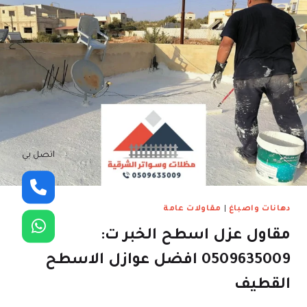
اتصل بي
دهانات واصباغ
|
مقاولات عامة
مقاول عزل اسطح الخبر ت:
0509635009 افضل عوازل الاسطح
القطيف