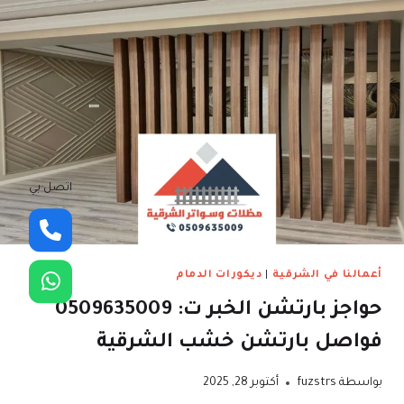
اتصل بي
أعمالنا في الشرقية
|
ديكورات الدمام
حواجز بارتشن الخبر ت: 0509635009
فواصل بارتشن خشب الشرقية
بواسطة
fuzstrs
أكتوبر 28, 2025