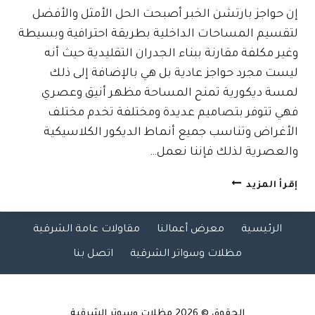
إن حواجز بارتشن الخبر أصبحت الحل الأمثل والأفضل
لتقسيم المساحات الداخلية بطريقة احترافية وبسيطة
وغير مكلفة مقارنة ببناء الجدران التقليدية حيث أنه
ليست مجرد حواجز عادية بل هي بالإضافة إلى ذلك
لمسة ديكورية تمنح المساحة مظهر أنيق وعصري
فهي تتوفر بتصاميم عديدة ومختلفة تخدم مختلف
الأغراض وتناسب جميع أنماط الديكور الكلاسيكية
والعصرية لذلك فإننا نعمل…
حواجز
إقرأ المزيد
بارتشن
الخبر
الرئيسية
معرض أعمالنا
مقاولات عامة الشرقية
ت:
0509635009
مظلات وسواتر الشرقية
اتصل بنا
فواصل
بارتشن
خشب
الشرقية
الحقوق © 2026
مظلات وسوتر الشرقية