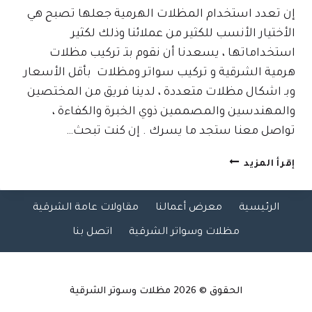
إن تعدد استخدام المظلات الهرمية جعلها تصبح هي
الأختيار الأنسب للكثير من عملائنا وذلك لكثير
استخداماتها ، يسعدنا أن نقوم بتـ تركيب مظلات
هرمية الشرقية و تركيب سواتر ومظلات بأقل الأسعار
وبـ اشكال مظلات متعددة ، لدينا فريق من المختصين
والمهندسين والمصممين ذوي الخبرة والكفاءة ،
تواصل معنا ستجد ما يسرك . إن كنت تبحث…
مظلات
إقرأ المزيد
هرمية
الشرقية
الرئيسية
معرض أعمالنا
مقاولات عامة الشرقية
|
0509635009
مظلات وسواتر الشرقية
اتصل بنا
–
عمل
سواتر
ومظلات
الحقوق © 2026
مظلات وسوتر الشرقية
في