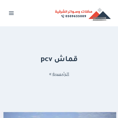
لتجاوز
لى
لمحتوى
قماش pcv
الرئيسية
»