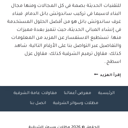
للتقنيات الحديثة بصمة في كل المجالات ومنها مجال
البناء لاسيما في تركيب ساندوتش بانل الدمام. فبناء
غرف ساندوتش بانل هو من أفضل الحلول المستخدمة
في إنشاء المباني الحديثة، حيث تتميز بعدة مميزات
منها: تستطيع الاستفسار عن المزيد من المعلومات
والتفاصيل عبر التواصل بنا على الأرقام التالية: شاهد
كذلك: مقاول ترميم الشرقية كذلك: مقاول عزل
اسطح…
تركيب
إقرأ المزيد
ساندوتش
بانل
الرئيسية
معرض أعمالنا
مقاولات عامة الشرقية
الدمام
ت:
مظلات وسواتر الشرقية
اتصل بنا
0509635009
غرف
ساندوتش
بانل
الحقوق © 2026
مظلات وسوتر الشرقية