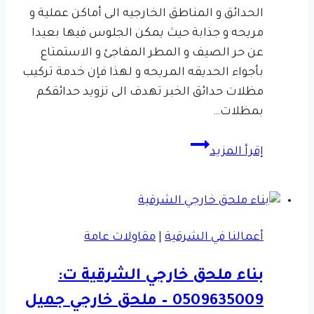
الحدائق و المناطق الخارجيه الى أماكن عملية و
مريحه و جذابة حيث يمكن الجلوس فيها بعيدا
عن حر الصيف و المطر المفاجئ و الاستمتاع
بأجواء الحديقه المريحه و لهذا فإن خدمة تركيب
مظلات حدائق الخبر تهدف الى تزويد حدائقكم
بمظلات…
تركيب
إقرأ المزيد
مظلات
حدائق
الخبر
ت:
أعمالنا في الشرقية
|
مقاولات عامة
0509635009
–
بناء ملحق خارجي الشرقية ت:
مظلات
0509635009 – ملحق خارجي جميل
حدائق