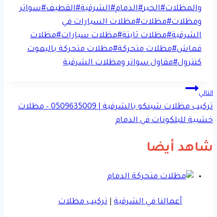
المقال:
والمظلات
#
الخبر
#
الدمام
#
الشرقية
#
القطيف
#
سواتر
ومظلات
#
مظلات
#
مظلات السيارات في
الشرقية
#
مظلات ثابتة
#
مظلات سيارات
#
مظلات
قماش
#
مظلات متحركة
#
مظلات متحركة باليموت
كنترول
#
مقاول سواتر ومظلات الشرقية
تصفّح
التالي
تركيب مظلات شينكو بالشرقية | 0509635009 – مظلات
المقالات
خشبية للبلكونات في الدمام
شاهد أيضا
أعمالنا في الشرقية
|
تركيب مظلات