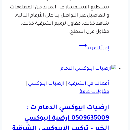
تستطيع الاستفسار عن المزيد من المعلومات
والتفاصيل عبر التواصل بنا على الأرقام التالية:
شاهد كذلك: مقاول ترميم الشرقية كذلك:
مقاول عزل اسطح…
تركيب
إقرأ المزيد
ساندوتش
بانل
الدمام
ت:
أعمالنا في الشرقية
|
ارضيات ايبوكسي
|
0509635009
مقاولات عامة
غرف
ساندوتش
ارضيات ايبوكسي الدمام ت :
بانل
0509635009 ارضية ايبوكسي
الخبر
الخبر – تركيب الايبوكسي الشرقية