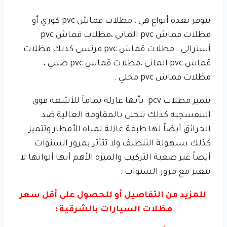
تتوفر بعدة أنواع هي : مظلات قماش pvc كوري أو
مظلات قماش pvc الماني ،مظلات قماش pvc
أسترالي . مظلات قماش pvc فرنسي كذلك مظلات
قماش pvc الماني ،مظلات قماش pvc صيني ،
مظلات قماش pvc محلي .
تتميز مظلات pcv بأنها عازلة تماماً للأشعة فوق
البنفسجية كذلك تتحلى بالمقاومة العالية ضد
الحرائق أيضاً لها طبقة عازلة لمياه الأمطار وتتميز
كذلك بسهولة التنظيف ولا تتأثر بمرور السنوات
أيضاً غير صعبة التركيب والميزة الأهم أنها ألوانها لا
تتغير مع مرور السنوات .
للمزيد من التفاصيل أو للحصول على أقل سعر
مظلات السيارات بالشرقية :