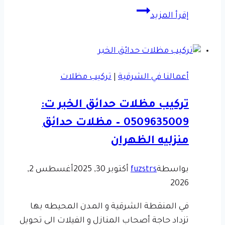
مظلات
إقرأ المزيد
متحركة
الشرقية
|
0509635009
أعمالنا في الشرقية
|
تركيب مظلات
–
افضل
تركيب مظلات حدائق الخبر ت:
شركة
0509635009 – مظلات حدائق
سواتر
ومظلات
منزليه الظهران
الدمام
بواسطة
fuzstrs
أكتوبر 30, 2025
أغسطس 2,
2026
في المنقطة الشرقية و المدن المحيطه بها
تزداد حاجة أصحاب المنازل و الفيلات الى تحويل