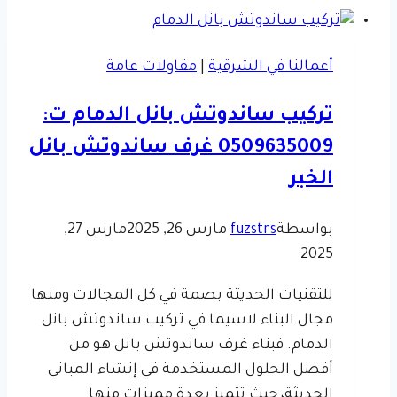
الشرقية
ت:
أعمالنا في الشرقية
|
مقاولات عامة
0509635009
–
تركيب ساندوتش بانل الدمام ت:
ملحق
0509635009 غرف ساندوتش بانل
خارجي
جميل
الخبر
الدمام
بواسطة
fuzstrs
مارس 26, 2025
مارس 27,
2025
للتقنيات الحديثة بصمة في كل المجالات ومنها
مجال البناء لاسيما في تركيب ساندوتش بانل
الدمام. فبناء غرف ساندوتش بانل هو من
أفضل الحلول المستخدمة في إنشاء المباني
الحديثة، حيث تتميز بعدة مميزات منها: