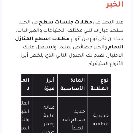
الخبر
عند البحث عن
مظلات جلسات سطح
في الخبر،
ستجد خيارات تلبي مختلف الاحتياجات والميزانيات.
حيث ان لكل نوع من أنواع
مظلات اسطح المنازل
الدمام
والخبر خصائص تميزه. ولتسهيل عليك
الاختيار ، نقدم لك الجدول التالي الذي يلخص أبرز
الأنواع المتوفرة:
نوع
المادة
أبرز
المناسب
المظلة
الأساسية
ميزة
لـ
الفلل
متانة
حديد
الكبيرة
حديدية
عالية
معالج ضد
والتعرض
مجلفنة
وعمر
الصدأ
المباشر
طويل