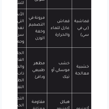
للشمس
الأسطح
مرونة في
قماشية
قماش
التي تحتاج
التصميم
(بي في
عازل للماء
تغطية
وخفة
سي)
والحرارة
سريعة
الوزن
وجمالية
الجلسات
الفاخرة
خشب
مظهر
خشبية
والمنازل
موسكي أو
طبيعي
معالجة
ذات
تيك
ودافئ
الطابع
التقليدي
التصاميم
هيكل
مقاومة
الحديثة