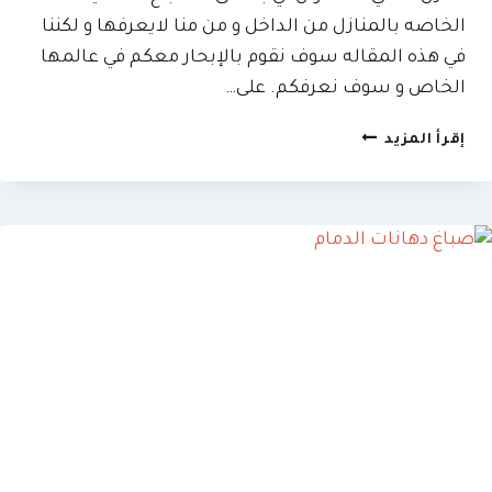
الخاصه بالمنازل من الداخل و من منا لايعرفها و لكننا
في هذه المقاله سوف نقوم بالإبحار معكم في عالمها
الخاص و سوف نعرفكم. على…
معلم
إقرأ المزيد
اصباغ
الدمام
ت:
0509635009
صبغ
منازل
داخلي
الظهران