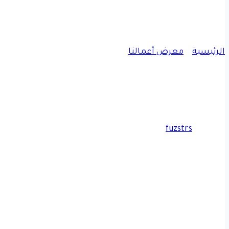
الرئيسية
»
معرض أعمالنا
»
أعمالنا في الشرقية
|
دهانات واصباغ
|
مقاولات عامة
معلم اصباغ الدمام ت: 0509635009 صبغ منازل داخلي الظهران
بواسطة
fuzstrs
مارس 26, 2025
أبريل 9, 2025