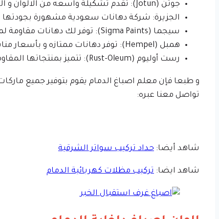
جوتن (Jotun): تقدم تشكيلة واسعه من الالوان و التشطيبات عالية الجودة.
الجزيرة: شركة دهانات سعودية مشهورة بجودتها الم
سيجما (Sigma Paints): توفر لك دهانات مقاومة لمختلف العوامل الجوية و بقوة.
همبل (Hempel): توفر دهانات ممتازه و بأسعار مناسبة لمختلف الميزانيات.
رست أوليوم (Rust-Oleum): تتميز بمنتجاتها المقاومة للصدأ والتآكل.
و طبعا فإن معلم اصباغ الدمام يقوم بتوفير جميع ماركا
تواصل معنا عبره:
شاهد أيضا:
حداد تركيب سواتر الشرقية
شاهد ايضا:
تركيب مظلات كهربائية الدمام