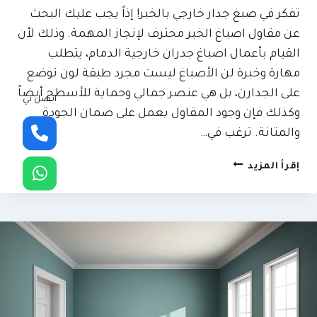
تفكر في صبغ جدار خارجي بالخبر! إذاً يجب عليك البحث
عن مقاول اصباغ الخبر محترف لإنجاز المهمة. وذلك لأن
القيام بأعمال اصباغ جدران خارجية الدمام، يتطلب
مهارة وخبرة لن الأصباغ ليست مجرد طبقة لون توضع
على الجدارن، بل هي عنصر جمالي وحماية للأسطح أيضاً
اتصل بي
وكذلك فإن وجود المقاول يعمل على ضمان الجودة
والمتانة. ترغب في…
مقاول
إقرأ المزيد
اصباغ
الخبر
ت:
0509635009
اصباغ
جدران
خارجية
الدمام