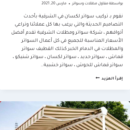
بواسطة
مقاول مظلات وسواتر
مارس 20, 2021
نقوم بـ تركيب سواتر لكسان في الشرقية بأحدث
التصاميم الحديثة والتي يرغب بها كل عملائنا وتراعي
أذواقهم ، شركة سواتر ومظلات الشرقية تقدم أفضل
الأسعار المناسبة للجميع في كل أعمال السواتر
والمظلات في الدمام الخبر كذلك القطيف سواتر
قماش ، سواتر حديد ، سواتر لكسان ، سواتر شنيكو ،
سواتر قماش للحوش ، سواتر خشبية…
تركيب
إقرأ المزيد
سواتر
لكسان
في
الشرقية
|
0509635009
–