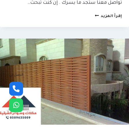
تواصل معنا ستجد ما يسرك . إن كنت تبحث…
مظلات
إقرأ المزيد
هرمية
الشرقية
|
0509635009
–
عمل
سواتر
ومظلات
في
اتصل بي
الخبر