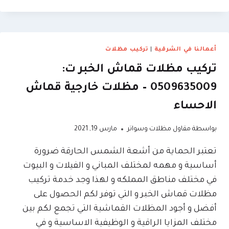
خشبية
في
الشرقية
|
0509635009
أعمالنا في الشرقية
|
تركيب مظلات
–
تركيب مظلات قماش الخبر ت:
اسعار
المظلات
0509635009 – مظلات خارجية قماش
والسواتر
الاحساء
بالمتر
الخبر
بواسطة
مقاول مظلات وسواتر
مارس 19, 2021
تعتبر الحماية من أشعة الشمس الحارقة ضرورة
أساسية و مهمه لمختلف المباني و الفيلات و البيوت
في مختلف مناطق المملكه و لهذا وجد خدمة تركيب
مظلات قماش الخبر و التي توفر لكم الحصول على
أفضل و أجود المظلات القماشية التي تجمع لكم بين
مختلف المزايا الراقية و الوظيفية الاساسية و في