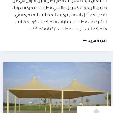
الأشكال حيث تتميز بالتحكم بطريقتين الأولى هي عن
طريق الريموت كنترول والثاني مظلات متحركة يدويا ،
نقدم لكم أقل اسعار تركيب المظلات المتحركه في
الشرقية ، مظلات سيارات متحركة ساكو ، مظلات
متحركة للسيارات ، مظلات تركية متحركة ،…
مظلات
إقرأ المزيد
متحركة
الشرقية
|
0509635009
–
افضل
شركة
سواتر
ومظلات
الدمام