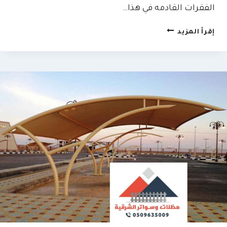
الفقرات القادمه في هذا…
تركيب
إقرأ المزيد
مظلات
قماش
الخبر
ت:
0509635009
–
مظلات
خارجية
قماش
الاحساء