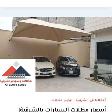
مظلات
شينكو
بالشرقية
|
0509635009
–
مظلات
خشبية
للبلكونات
في
الدمام
أعمالنا في الشرقية
|
تركيب مظلات
أسعار مظلات السيارات بالشرقية|