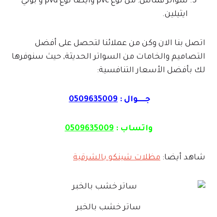
سواتر قماش: من نوع pvc وأيضا نوع pvd و بولي
ايثيلين.
اتصل بنا الان وكن من عملائنا لتحصل على أفضل
التصاميم والخامات من السواتر الحديثة, حيث سنوفرها
لك بأفضل الأسعار التنافسية:
جـــــوال :
0509635009
واتساب :
0509635009
شاهد أيضا:
مظلات شينكو بالشرقية
ساتر خشب بالخبر