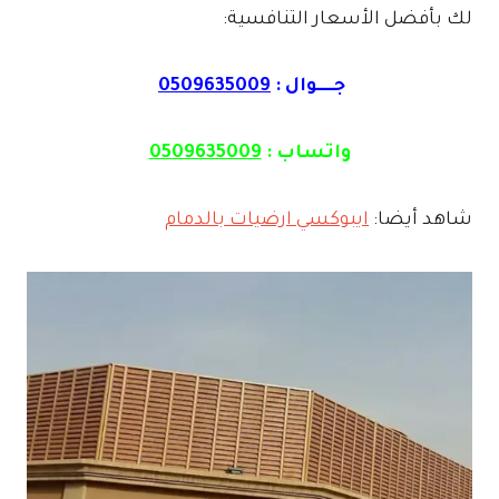
لك بأفضل الأسعار التنافسية:
جـــــوال :
0509635009
واتساب :
0509635009
شاهد أيضا:
ايبوكسي ارضيات بالدمام