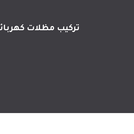
تركيب مظلات كهربائية الدمام ت: 0509635009 م