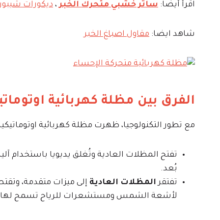
اقرأ أيضاً:
ساتر خشبي متحرك الخبر
،
ديكورات شيبورد
شاهد ايضا:
مقاول اصباغ الخبر
الفرق بين مظلة كهربائية اوتوماتي
مع تطور التكنولوجيا، ظهرت مظلة كهربائية اوتوماتيكية 
تفتح المظلات العادية وتُغلق يديويا باستخدام آل
بُعد.
تفتقر
المظلات العادي
ة
إلى ميزات متقدمة، وتقتص
لأشعة الشمس ومستشعرات للرياح تسمح لها بالإغل