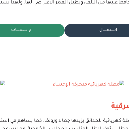
فظ عليها من التلف، ويطيل العمر الافتراضي لها. ولهذا تستط
اتـــــصـــــال
واتـــســـــاب
رقية
ة كهربائية للحدائق يزيدها جمالا ورونقا. كما يساهم في استم