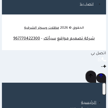
|
اتصل بنا
سواتر
قماش
|
الحقوق © 2026
مظلات وسوتر الشرقية
حداد
سواتر
شركة تصميم مواقع
سبأتك
-
967770422300
لكسان
بالدمام
اتصل بي
الرئيسية