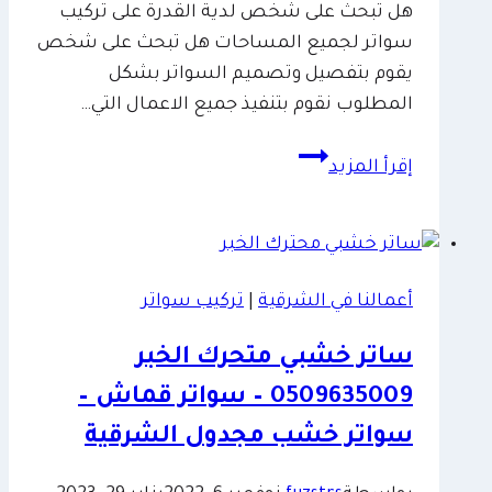
هل تبحث على شخص لدية القدرة على تركيب
سواتر لجميع المساحات هل تبحث على شخص
يقوم بتفصيل وتصميم السواتر بشكل
المطلوب نقوم بتنفيذ جميع الاعمال التي…
اسعار
إقرأ المزيد
السواتر
الشرقية
ت
:
أعمالنا في الشرقية
|
تركيب سواتر
0509635009
سواتر
ساتر خشبي متحرك الخبر
منازل
0509635009 – سواتر قماش –
الدمام
–
سواتر خشب مجدول الشرقية
سواتر