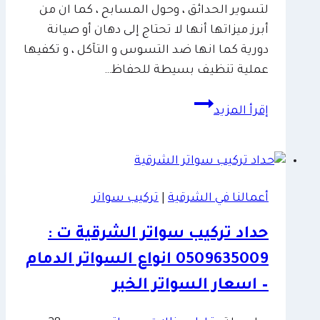
لتسوير الحدائق ، وحول المسابح ، كما ان من
أبرز ميزاتها أنها لا تحتاج إلى دهان أو صيانة
دورية كما انها ضد التسوس و التآكل ، و تكفيها
عملية تنظيف بسيطة للحفاظ…
تركيب
إقرأ المزيد
سواتر
بديل
الخشب
الدمام
أعمالنا في الشرقية
|
تركيب سواتر
ت
:
حداد تركيب سواتر الشرقية ت :
0509635009
0509635009 انواع السواتر الدمام
سواتر
خشبية
– اسعار السواتر الخبر
خارجية