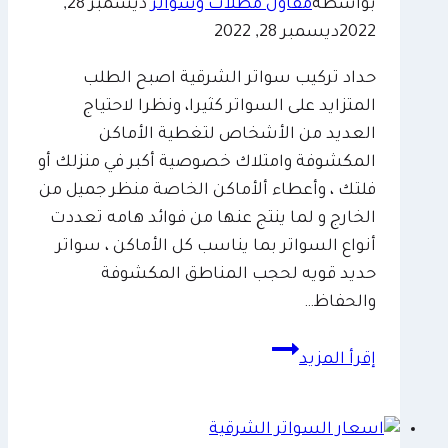
في
بواسطة
مقاول مظلات وسواتر
ديسمبر 28,
الإحساء
2022
ديسمبر 28, 2022
حداد تركيب سواتر الشرقية اصبح الطلب
المتزايد على السواتر كثيرا، ونظرا لاحتياج
العديد من الأشخاص لتغطية الأماكن
المكشوفة وامتلاك خصوصية أكبر في منزلك أو
فلتك ، وأعطاء ألأماكن الخاصة منظر جميل من
الخارج و لما ينتج عنها من فوائد هامه تعددت
أنواع السواتر بما يناسب كل الأماكن ، سواتر
حديد قويه لحجب المناطق المكشوفة
والحفاظ…
حداد
إقرأ المزيد
تركيب
سواتر
الشرقية