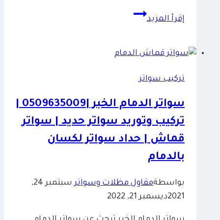
حداد
إقرأ المزيد
سواتر
في
الدمام
0509635009
تركيب سواتر
–
تركيب
سواتر الدمام الخبر |0509635009 |
سواتر
تركيب وتوريد سواتر حديد | سواتر
متحركة
الخبر
قماش | حداد سواتر لكسان
–
بالدمام
ساتر
لكسان
بواسطة
مقاول مظلات وسواتر
سبتمبر 24,
الشرقية
2021
ديسمبر 21, 2022
سواتر الدمام الخبر تبحث عن سواتر الدمام