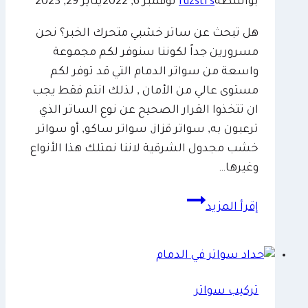
لكسان
بواسطة
fuzstrs
نوفمبر 6, 2022
يناير 29, 2023
الخبر
هل تبحث عن ساتر خشبي متحرك الخبر؟ نحن
–
مسرورين جداً لكوننا سنوفر لكم مجموعة
تركيب
واسعة من سواتر الدمام التي قد توفر لكم
سواتر
مستوى عالي من الأمان , لذلك انتم فقط يجب
الدمام
ان تتخذوا القرار الصحيح عن نوع الساتر الذي
ترعبون به, سواتر قزاز, سواتر ساكو, أو سواتر
خشب مجدول الشرقية لاننا نمتلك هذا الأنواع
وغيرها…
ساتر
إقرأ المزيد
خشبي
متحرك
الخبر
0509635009
تركيب سواتر
–