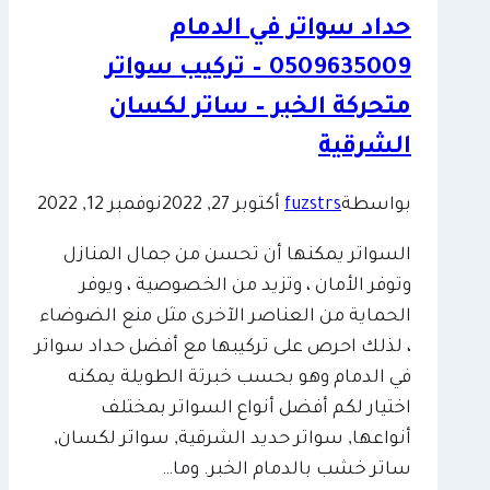
سواتر
حداد سواتر في الدمام
قماش
0509635009 – تركيب سواتر
–
سواتر
متحركة الخبر – ساتر لكسان
خشب
الشرقية
مجدول
الشرقية
بواسطة
fuzstrs
أكتوبر 27, 2022
نوفمبر 12, 2022
السواتر يمكنها أن تحسن من جمال المنازل
وتوفر الأمان ، وتزيد من الخصوصية ، ويوفر
الحماية من العناصر الآخرى مثل منع الضوضاء
، لذلك احرص على تركيبها مع أفضل حداد سواتر
في الدمام وهو بحسب خبرتة الطويلة يمكنه
اختيار لكم أفضل أنواع السواتر بمختلف
أنواعها, سواتر حديد الشرقية, سواتر لكسان,
ساتر خشب بالدمام الخبر. وما…