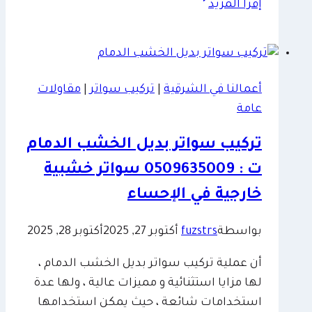
إقرأ المزيد
سواتر
قص
ليزر
الدمام
أعمالنا في الشرقية
|
تركيب سواتر
|
مقاولات
ت:
عامة
0509635009
–
تركيب سواتر بديل الخشب الدمام
اشكال
ت : 0509635009 سواتر خشبية
سواتر
قص
خارجية في الإحساء
ليزر
الخبر
بواسطة
fuzstrs
أكتوبر 27, 2025
أكتوبر 28, 2025
أن عملية تركيب سواتر بديل الخشب الدمام ،
لها مزايا استثنائية و مميزات عالية ، ولها عدة
استخدامات شائعة ، حيث يمكن استخدامها