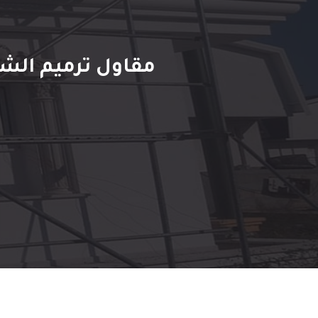
مقاول ترميم الشرقية ت: 0509635009 صيانة وت