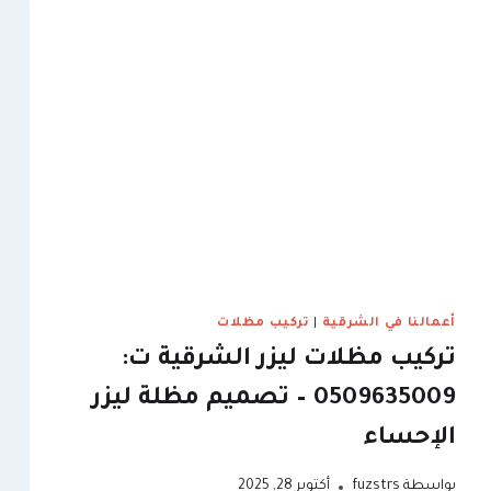
جلسات
منازل
خارجية
القطيف
أعمالنا في الشرقية
|
تركيب مظلات
تركيب مظلات ليزر الشرقية ت:
0509635009 – تصميم مظلة ليزر
الإحساء
بواسطة
fuzstrs
أكتوبر 28, 2025