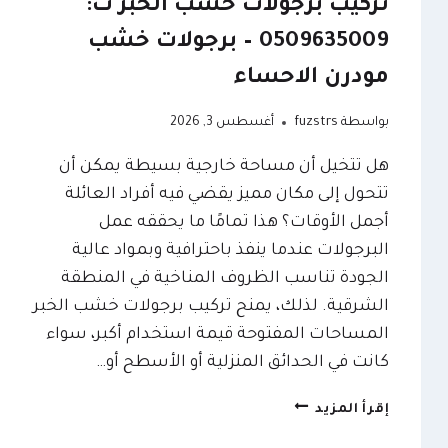
تركيب برجولات خشب الخبر ت:
0509635009 – برجولات خشب
مودرن الاحساء
بواسطة
fuzstrs
أغسطس 3, 2026
هل تتخيل أن مساحة خارجية بسيطة يمكن أن
تتحول إلى مكان مميز يقضي فيه أفراد العائلة
أجمل الأوقات؟ هذا تمامًا ما يحققه عمل
البرجولات عندما ينفذ باحترافية وبمواد عالية
الجودة تناسب الظروف المناخية في المنطقة
الشرقية. لذلك، يمنح تركيب برجولات خشب الخبر
المساحات المفتوحة قيمة استخدام أكبر، سواء
كانت في الحدائق المنزلية أو الأسطح أو…
تركيب
إقرأ المزيد
برجولات