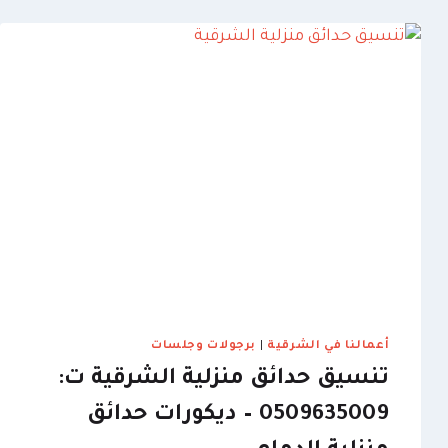
ت:
0509635009
–
اشكال
سواتر
قص
ليزر
الخبر
أعمالنا في الشرقية
|
برجولات وجلسات
تنسيق حدائق منزلية الشرقية ت:
0509635009 – ديكورات حدائق