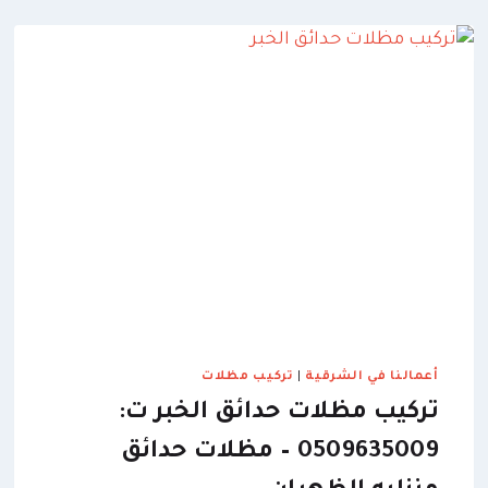
الدمام
ت
:
0509635009
درعك
المتين
وواحتك
المظلمة
تحت
شمس
الشرقية
أعمالنا في الشرقية
|
تركيب مظلات
تركيب مظلات حدائق الخبر ت:
0509635009 – مظلات حدائق