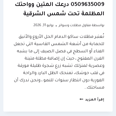
0509635009 درعك المتين وواحتك
المظلمة تحت شمس الشرقية
بواسطة
مقاول مظلات وسواتر
يوليو 31, 2026
تُعتبر مظلات ساكو الدمام الحل الأروع والأنيق
للحماية من أشعة الشمس القاسية التي تجعل
الفناء أو السطح في فصل الصيف إلى ما يشبه
الفرن المفتوح ، حيث إن إضافة مظلة متينة
وعصرية لمنزلك تشبه زرع شجرة ظليلة مورقة
في قلب حوشك، تمنحك الظل البارد والراحة
الفورِية دون انتظار سنوات للنمو ، ونحن ندرك أن
مساحتك…
إقرأ المزيد
مظلات
ساكو