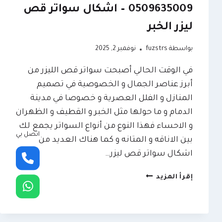
0509635009 – اشكال سواتر قص
ليزر الخبر
بواسطة
fuzstrs
نوفمبر 2, 2025
في الوقت الحالي أصبحت سواتر قص الليزر من
أبرز عناصر الجمال و الخصوصية في تصميم
المنازل و الفلل العصرية و خصوصا في مدينة
الدمام و ما حولها مثل الخبر و القطيف و الظهران
و الاحساء فهذا النوع من أنواع السواتر يجمع لك
اتصل بي
بين الاناقه و المتانه و كما هناك العديد من
اشكال سواتر قص ليزر…
تركيب
إقرأ المزيد
سواتر
قص
ليزر
الدمام