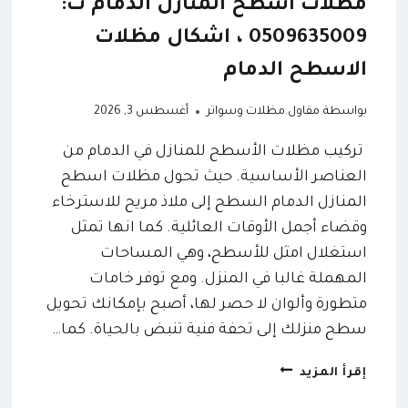
مظلات اسطح المنازل الدمام ت:
0509635009 ، اشكال مظلات
الاسطح الدمام
بواسطة
مقاول مظلات وسواتر
أغسطس 3, 2026
تركيب مظلات الأسطح للمنازل في الدمام من
العناصر الأساسية. حيث تحول مظلات اسطح
المنازل الدمام السطح إلى ملاذ مريح للاسترخاء
وقضاء أجمل الأوقات العائلية. كما انها تمثل
استغلال امثل للأسطح، وهي المساحات
المهملة غالبا في المنزل. ومع توفر خامات
متطورة وألوان لا حصر لها، أصبح بإمكانك تحويل
سطح منزلك إلى تحفة فنية تنبض بالحياة. كما…
مظلات
إقرأ المزيد
اسطح