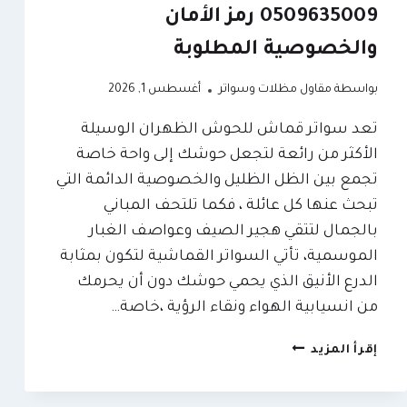
0509635009 رمز الأمان
والخصوصية المطلوبة
بواسطة
مقاول مظلات وسواتر
أغسطس 1, 2026
تعد سواتر قماش للحوش الظهران الوسيلة
الأكثر من رائعة لتجعل حوشك إلى واحة خاصة
تجمع بين الظل الظليل والخصوصية الدائمة التي
تبحث عنها كل عائلة ، فكما تلتحف المباني
بالجمال لتتقي هجير الصيف وعواصف الغبار
الموسمية، تأتي السواتر القماشية لتكون بمثابة
الدرع الأنيق الذي يحمي حوشك دون أن يحرمك
من انسيابية الهواء ونقاء الرؤية ،خاصة…
سواتر
إقرأ المزيد
قماش
للحوش