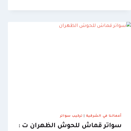
بناء
هناجر
الظهران
ت:
0509635009
،
تصاميم
هناجر
حديد
بالظهران
أعمالنا في الشرقية
|
تركيب سواتر
سواتر قماش للحوش الظهران ت :