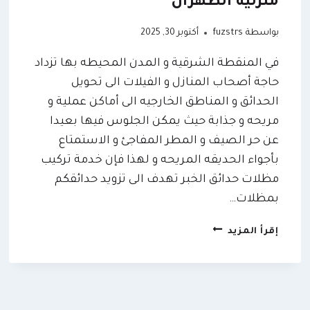
منزليه الظهران
بواسطة
fuzstrs
أكتوبر 30, 2025
في المنقطة الشرقية و المدن المحيطه بها تزداد
حاجة أصحاب المنازل و الفيلات الى تحويل
الحدائق و المناطق الخارجيه الى أماكن عملية و
مريحه و جذابة حيث يمكن الجلوس فيها بعيدا
عن حر الصيف و المطر المفاجئ و الاستمتاع
بأجواء الحديقه المريحه و لهذا فإن خدمة تركيب
مظلات حدائق الخبر تهدف الى تزويد حدائقكم
بمظلات…
تركيب
إقرأ المزيد
مظلات
حدائق
الخبر
ت:
0509635009