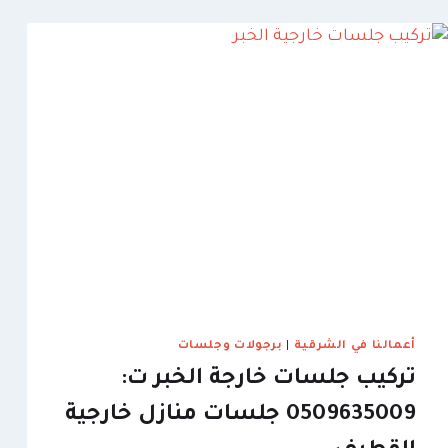
الظهران
ت
:
0509635009
رمز
الأمان
والخصوصية
المطلوبة
أعمالنا في الشرقية
|
برجولات وجلسات
تركيب جلسات خارجة الخبر ت:
0509635009 جلسات منازل خارجية