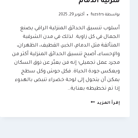
منزلية الدمام
بواسطة
fuzstrs
أكتوبر 29, 2025
أسلوب تنسيق الحدائق المنزلية الراقي يصنع
الجمال في كل زاوية. لذلك في مدن الشرقية
المتألقة مثل الدمام، الخبر، القطيف، الظهران،
والإحساء، أصبح تنسيق الحدائق المنزلية أكثر من
مجرد عمل تجميلي؛ إنه فن يعبّر عن ذوق السكان
ويعكس جودة الحياة. فكل حوش وكل سطح
يمكن أن يتحول إلى لوحة خضراء تنبض بالهدوء
إذا تم تخطيطه بعناية…
تنسيق
إقرأ المزيد
حدائق
منزلية
الشرقية
ت:
0509635009