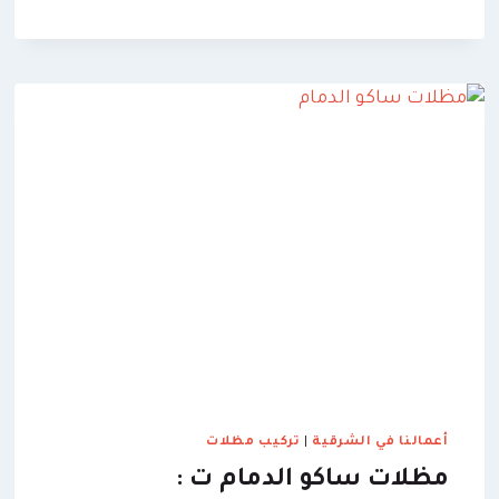
المنازل
الدمام
ت:
0509635009
،
اشكال
مظلات
الاسطح
الدمام
أعمالنا في الشرقية
|
تركيب مظلات
​مظلات ساكو الدمام ت :