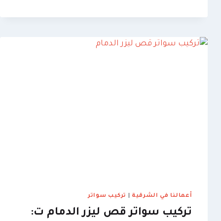
خشب
الخبر
ت:
0509635009
–
برجولات
خشب
مودرن
الاحساء
أعمالنا في الشرقية
|
تركيب سواتر
تركيب سواتر قص ليزر الدمام ت: