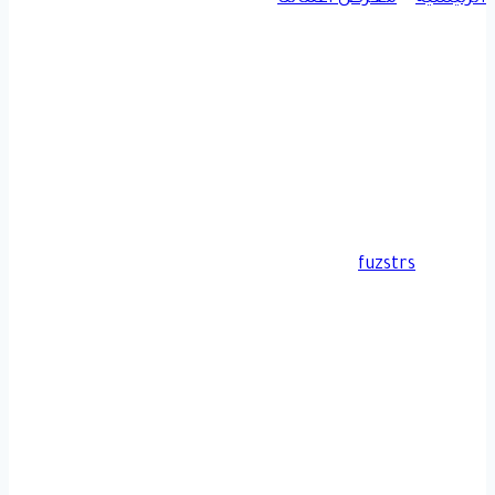
أعمالنا في الشرقية
|
برجولات وجلسات
تركيب جلسات خارجة الخبر ت:
0509635009 جلسات منازل
خارجية القطيف
بواسطة
fuzstrs
أكتوبر 30, 2025
أغسطس 2, 2026