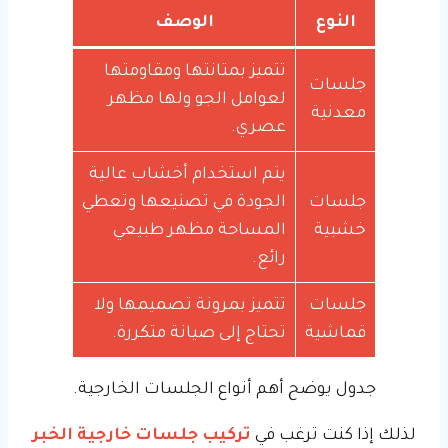
النوع
الوصف
تتميز بمتانتها ومقاومتها
جلسات
لعوامل الجو ولها مظهر
معدنية
عصري.
يتم استخدام أخشاب عالية
جلسات
الجودة في تصنيعها وتعطي
خشبية
المساحة مظهر طبيعي
رائع.
جلسات
تتميز بمرونة تصميمها ولا
قماشية
تحتاج إلى صيانة متكررة.
جدول يوضح أهم أنواع الجلسات الخارجية.
لذلك إذا كنت ترغب في
تركيب جلسات خارجية الخبر