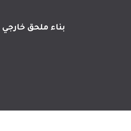
بناء ملحق خارجي الشرقية ت: 0509635009