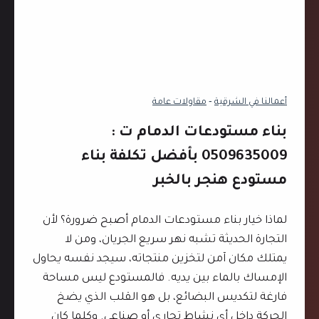
أعمالنا في الشرقية
‐
مقاولات عامة
بناء مستودعات الدمام ت :
0509635009 بأفضل تكلفة بناء
مستودع هنجر بالخبر
لماذا خيار بناء مستودعات الدمام أصبح ضرورة؟ لأن
التجارة الحديثة تشبه نهر سريع الجريان، ومن لا
يمتلك مكان آمن لتخزين منتجاته، سيجد نفسه يحاول
الإمساك بالماء بين يديه. فالمستودع ليس مساحة
فارغة لتكديس البضائع، بل هو القلب الذي يضخ
الحركة داخل أي نشاط تجاري أو صناعي. وكلما كان