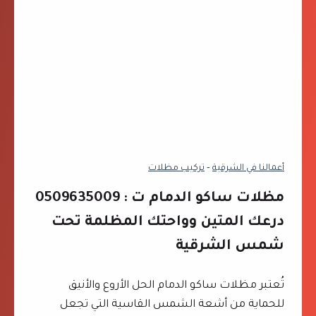
ا
ي
ش
ا
ل
ت
ل
ا
ح
ي
و
ب
ش
و
ا
ك
ل
س
أعمالنا في الشرقية
‐
تركيب مظلات
ظ
ي
ه
ا
​مظلات ساكو الدمام ت : 0509635009
ر
ل
درعك المتين وواحتك المظلمة تحت
ا
خ
شمس الشرقية
ن
ب
ت
ر
:
تُعتبر مظلات ساكو الدمام الحل الأروع والأنيق
0
للحماية من أشعة الشمس القاسية التي تجعل