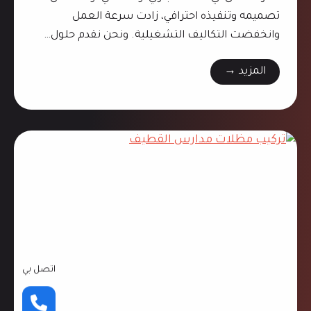
تصميمه وتنفيذه احترافي، زادت سرعة العمل
وانخفضت التكاليف التشغيلية. ونحن نقدم حلول…
ب
المزيد →
ن
ا
ء
م
س
ت
و
د
ع
ا
اتصل بي
ت
ا