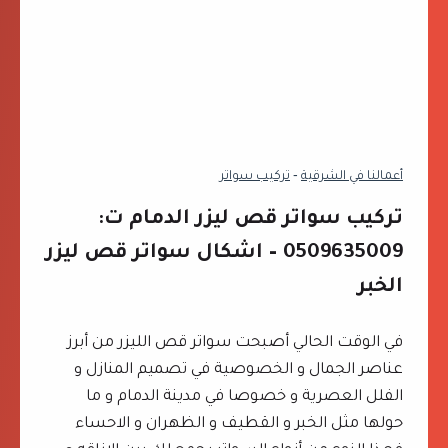
ا
ن
ل
و
د
ا
م
ل
ا
خ
م
ص
أعمالنا في الشرقية
‐
تركيب سواتر
ت
و
:
ص
تركيب سواتر قص ليزر الدمام ت:
0
ي
0509635009 – اشكال سواتر قص ليزر
5
ة
الخبر
0
ا
9
ل
6
في الوقت الحالي أصبحت سواتر قص الليزر من أبرز
م
3
عناصر الجمال و الخصوصية في تصميم المنازل و
ط
5
الفلل العصرية و خصوصا في مدينة الدمام و ما
ل
0
حولها مثل الخبر و القطيف و الظهران و الاحساء
و