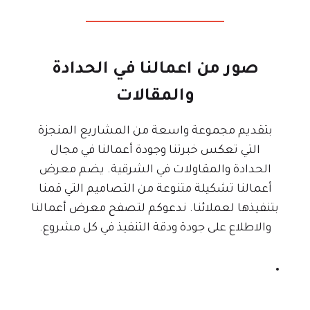
ي
ك
ز
ا
ر
ل
ا
م
صور من اعمالنا في الحدادة
ل
ظ
والمقالات
د
ل
م
م
بتقديم مجموعة واسعة من المشاريع المنجزة
ا
ة
التي تعكس خبرتنا وجودة أعمالنا في مجال
م
ت
الحدادة والمقاولات في الشرقية. يضم معرض
ت
ح
أعمالنا تشكيلة متنوعة من التصاميم التي قمنا
:
ت
بتنفيذها لعملائنا. ندعوكم لتصفح معرض أعمالنا
0
ش
والاطلاع على جودة ودقة التنفيذ في كل مشروع.
5
م
0
س
9
ا
6
ل
3
ش