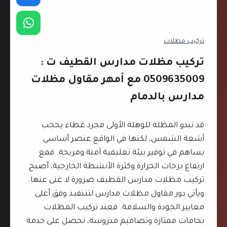
ل
د
م
تركيب مظلات
ا
م
تركيب مظلات مدارس القطيف ت :
ت
0509635009 مع أمهر مقاول مظلات
:
مدارس بالدمام
0
5
0
قد تبدو المظلة للوهلة الأولى مجرد غطاء يحجب
9
أشعة الشمس، لكنها في الواقع عنصر أساسي
6
يساهم في توفير بيئة تعليمية آمنة ومريحة. فمع
3
ارتفاع درجات الحرارة وكثرة الأنشطة الخارجية، أصبح
5
تركيب مظلات مدارس القطيف ضرورة لا غنى عنها.
0
ويأتي دور مقاول مظلات مدارس لتتنفيذ وفق أعلى
0
معايير الجودة والسلامة. فعند تركيب المظلات
9
بخامات ممتازة وتصاميم مدروسة، تحصل على خدمة