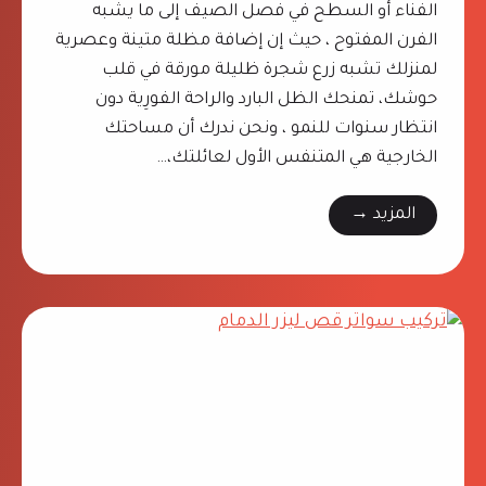
5
الفناء أو السطح في فصل الصيف إلى ما يشبه
0
الفرن المفتوح ، حيث إن إضافة مظلة متينة وعصرية
9
لمنزلك تشبه زرع شجرة ظليلة مورقة في قلب
6
حوشك، تمنحك الظل البارد والراحة الفورِية دون
3
انتظار سنوات للنمو ، ونحن ندرك أن مساحتك
5
الخارجية هي المتنفس الأول لعائلتك،…
0
المزيد →
0
م
9
ظ
ر
ل
م
ا
ز
ت
ا
س
ل
ا
أ
ك
م
و
ا