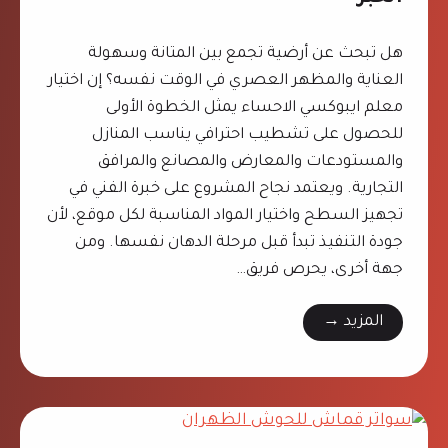
ت
ا
:
ل
0
هل تبحث عن أرضية تجمع بين المتانة وسهولة
د
5
العناية والمظهر العصري في الوقت نفسه؟ إن اختيار
م
0
معلم ايبوكسي الاحساء يمثل الخطوة الأولى
ا
9
للحصول على تشطيب احترافي يناسب المنازل
م
6
والمستودعات والمعارض والمصانع والمرافق
3
التجارية. ويعتمد نجاح المشروع على خبرة الفني في
5
تجهيز السطح واختيار المواد المناسبة لكل موقع، لأن
0
جودة التنفيذ تبدأ قبل مرحلة الدهان نفسها. ومن
0
جهة أخرى، يحرص فريق…
9
م
المزيد →
–
ع
ب
ل
ر
م
ج
ا
و