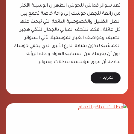
0
تعد سواتر قماش للحوش الظهران الوسيلة الأكثر
ء
9
من رائعة لتجعل حوشك إلى واحة خاصة تجمع بين
6
الظل الظليل والخصوصية الدائمة التي تبحث عنها
3
كل عائلة ، فكما تلتحف المباني بالجمال لتتقي هجير
5
الصيف وعواصف الغبار الموسمية، تأتي السواتر
0
القماشية لتكون بمثابة الدرع الأنيق الذي يحمي حوشك
0
دون أن يحرمك من انسيابية الهواء ونقاء الرؤية
9
،خاصة أن فريق مؤسسة مظلات وسواتر…
–
س
المزيد →
د
و
ه
ا
ا
ت
ن
ر
ا
ق
ر
م
ض