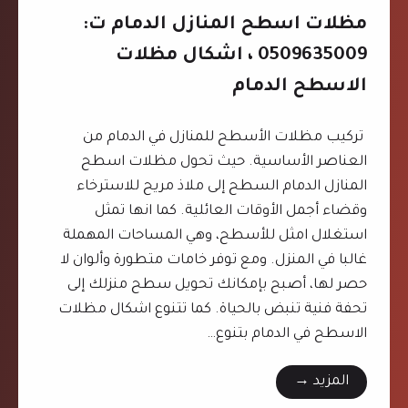
ه
ت
مظلات اسطح المنازل الدمام ت:
ر
م
0509635009 ، اشكال مظلات
ا
د
الاسطح الدمام
ن
ا
ت
ر
:
تركيب مظلات الأسطح للمنازل في الدمام من
س
0
العناصر الأساسية. حيث تحول مظلات اسطح
ب
5
المنازل الدمام السطح إلى ملاذ مريح للاسترخاء
ا
0
وقضاء أجمل الأوقات العائلية. كما انها تمثل
ل
9
استغلال امثل للأسطح، وهي المساحات المهملة
د
6
غالبا في المنزل. ومع توفر خامات متطورة وألوان لا
م
3
حصر لها، أصبح بإمكانك تحويل سطح منزلك إلى
ا
5
تحفة فنية تنبض بالحياة. كما تتنوع اشكال مظلات
م
0
الاسطح في الدمام بتنوع…
0
م
المزيد →
9
ظ