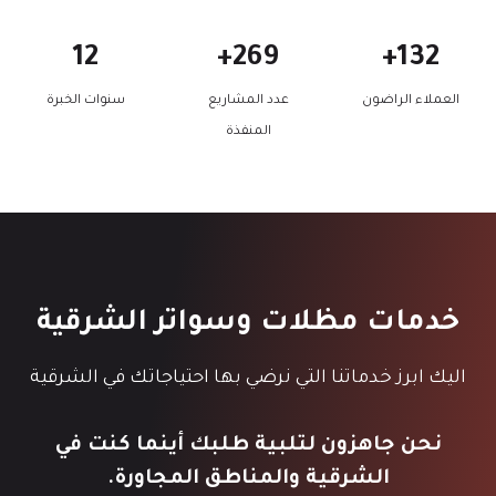
1
2
1
12
269+
132+
2
6
3
العملاء الراضون
عدد المشاريع
سنوات الخبرة
9
2
المنفذة
+
+
خدمات مظلات وسواتر الشرقية
اليك ابرز خدماتنا التي نرضي بها احتياجاتك في الشرقية
نحن جاهزون لتلبية طلبك أينما كنت في
الشرقية والمناطق المجاورة.