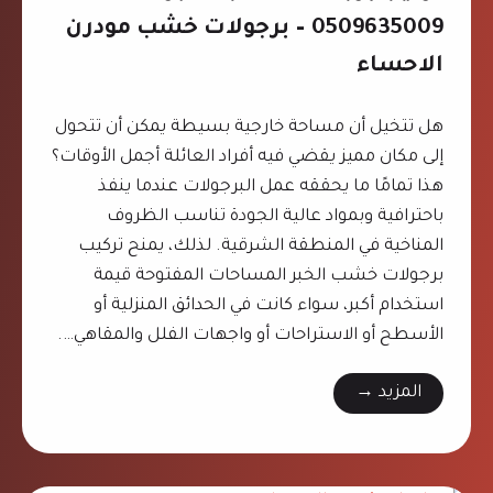
د
ا
0509635009 – برجولات خشب مودرن
م
ل
الاحساء
ا
ظ
م
ه
ت
هل تتخيل أن مساحة خارجية بسيطة يمكن أن تتحول
ر
:
إلى مكان مميز يقضي فيه أفراد العائلة أجمل الأوقات؟
ا
0
هذا تمامًا ما يحققه عمل البرجولات عندما ينفذ
ن
5
باحترافية وبمواد عالية الجودة تناسب الظروف
0
المناخية في المنطقة الشرقية. لذلك، يمنح تركيب
9
برجولات خشب الخبر المساحات المفتوحة قيمة
6
استخدام أكبر، سواء كانت في الحدائق المنزلية أو
3
الأسطح أو الاستراحات أو واجهات الفلل والمقاهي….
5
ت
المزيد →
0
ر
0
ك
9
ي
،