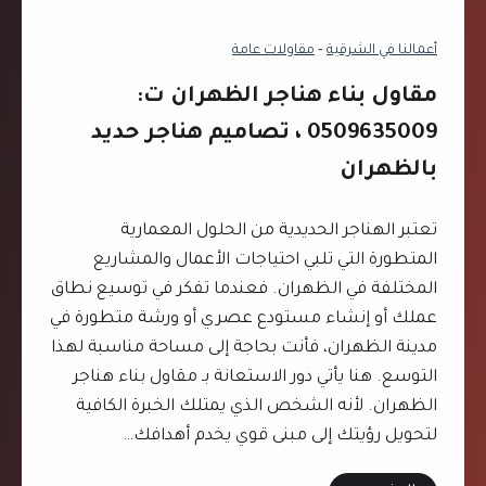
ت
ا
و
أعمالنا في الشرقية
‐
مقاولات عامة
ل
د
ق
ع
مقاول بناء هناجر الظهران ت:
ط
ه
0509635009 ، تصاميم هناجر حديد
ي
ن
بالظهران
ف
ج
ت
ر
:
تعتبر الهناجر الحديدية من الحلول المعمارية
ب
0
المتطورة التي تلبي احتياجات الأعمال والمشاريع
ا
5
المختلفة في الظهران. فعندما تفكر في توسيع نطاق
ل
0
عملك أو إنشاء مستودع عصري أو ورشة متطورة في
خ
9
مدينة الظهران، فأنت بحاجة إلى مساحة مناسبة لهذا
ب
6
التوسع. هنا يأتي دور الاستعانة بـ مقاول بناء هناجر
ر
3
الظهران. لأنه الشخص الذي يمتلك الخبرة الكافية
5
لتحويل رؤيتك إلى مبنى قوي يخدم أهدافك…
0